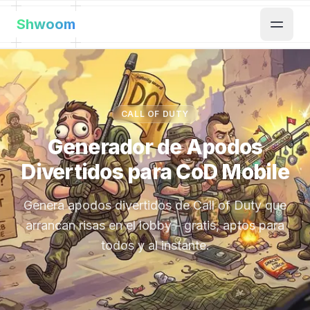
Shwoom
CALL OF DUTY
Generador de Apodos
Divertidos para CoD Mobile
Genera apodos divertidos de Call of Duty que
arrancan risas en el lobby - gratis, aptos para
todos y al instante.